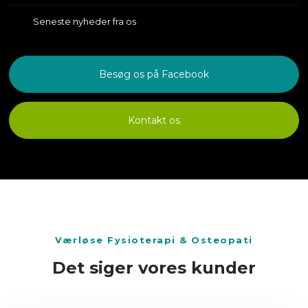
Seneste nyheder fra os
Besøg os på Facebook
Kontakt os
​Værløse Fysioterapi & Osteopati
Det siger vores kunder